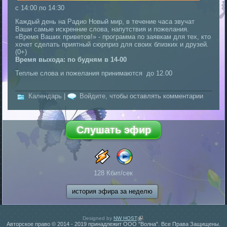
с
14:00
по
14:30
Каждый день на Радио Новый мир, в течение часа звучат
Ваши самые искренние слова, напутствия и пожелания.
«Время Ваших приветов!» - программа по заявкам для тех, кто
хочет сделать приятный сюрприз для своих близких и друзей.
(0+)
Время выхода: по будням в 14-00
Теплые слова и пожелания принимаются до 12.00
Календарь
|
Войдите
, чтобы оставлять комментарии
128 Кбит/сек
история эфира за неделю
Designed by
NW HOST
(внешняя ссылка)
.
Авторское право © 2014 - 2019 принадлежит ООО "Волна". Все Права Защищены.