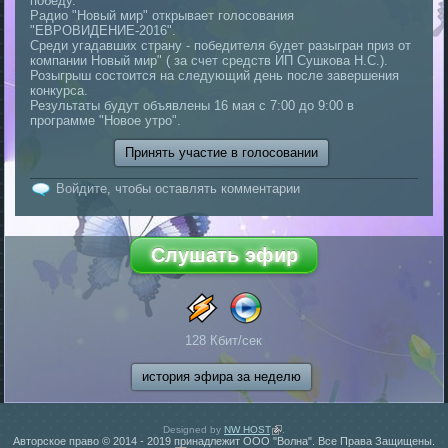
победу.
Радио "Новый мир" открывает голосования
"ЕВРОВИДЕНИЕ-2016".
Среди угадавших страну - победителя будет разыгран приз от
компании Новый мир" ( за счет средств ИП Сушкова Н.С.).
Розыгрыш состоится на следующий день после завершения
конкурса.
Результаты будут объявлены 16 мая с 7:00 до 9:00 в
программе "Новое утро".
Принять участие в голосовании
Войдите
, чтобы оставлять комментарии
128 Кбит/сек
история эфира за неделю
Designed by
NW HOST
(внешняя ссылка)
.
Авторское право © 2014 - 2019 принадлежит ООО "Волна". Все Права Защищены.