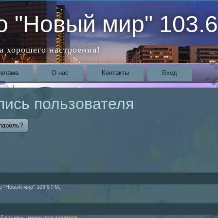
о "Новый мир" 103.
а хорошего настроения!
еклама
О нас
Контакты
Вход
пись пользователя
а)
пароль?
о "Новый мир" 103.6 FM.
ий вашему имени пользователя.