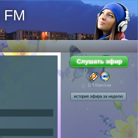
6 FM
128 Кбит/сек
история эфира за неделю