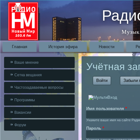
Ради
Музык
Главная
История эфира
Новости
Р
Ваше мнение
Учётная за
Сетка вещания
Войти
(активная вкладк
Забыли 
Частозадаваемые вопросы
Программы
Имя пользователя
*
Вакансии
Укажите ваше имя на сайте Ради
Форум
Пароль
*
Укажите пароль, соответствующ