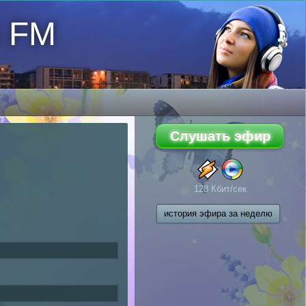
6 FM
128 Кбит/сек
история эфира за неделю