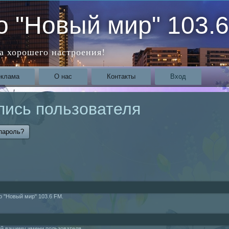
о "Новый мир" 103.
а хорошего настроения!
еклама
О нас
Контакты
Вход
пись пользователя
а)
пароль?
о "Новый мир" 103.6 FM.
ий вашему имени пользователя.