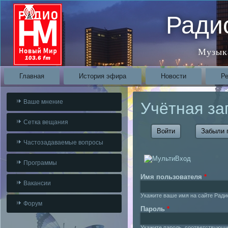
Ради
Музык
Главная
История эфира
Новости
Р
Ваше мнение
Учётная за
Сетка вещания
Войти
(активная вкладк
Забыли 
Частозадаваемые вопросы
Программы
Имя пользователя
*
Вакансии
Укажите ваше имя на сайте Ради
Форум
Пароль
*
Укажите пароль, соответствующ