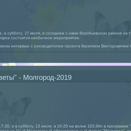
, в субботу, 27 июля, в соседнем с нами Воробьевском районе на 
арка состоится необычное мероприятие.
ивном интервью с руководителем проекта Василием Викторовичем 
и ответы" Ломовой замес
веты" - Молгород-2019
17-20, и в субботу, 13 июля, в 10-20 на волне 103,6fm в программе
м попал на 11ый Молодежный образовательный форум "Молгород", з