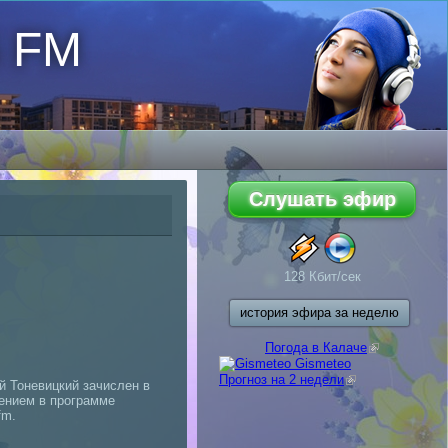
6 FM
128 Кбит/сек
история эфира за неделю
Погода в Калаче
(внешняя
ссылка)
Gismeteo
Прогноз на 2 недели
(внешняя
 Тоневицкий зачислен в
ссылка)
гением в программе
fm.