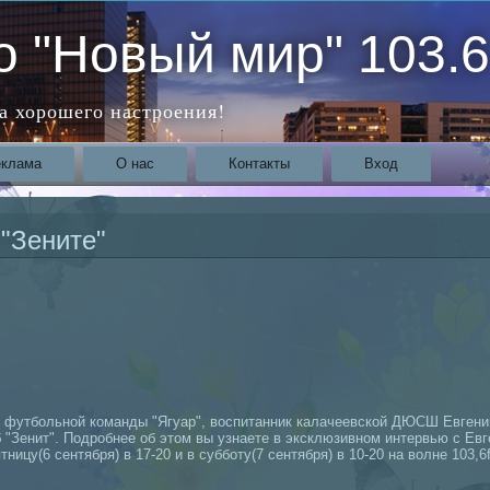
о "Новый мир" 103.
а хорошего настроения!
еклама
О нас
Контакты
Вход
 "Зените"
футбольной команды "Ягуар", воспитанник калачеевской ДЮСШ Евгений
 "Зенит". Подробнее об этом вы узнаете в эксклюзивном интервью с Ев
тницу(6 сентября) в 17-20 и в субботу(7 сентября) в 10-20 на волне 103,6