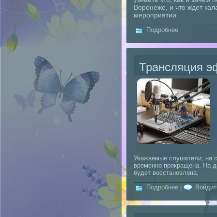
Воронеже, и что ждет ка
мероприятии.
о "Вопросы и
Подробнее
Трансляция э
Уважаемые слушатели, на с
временно прекращена. На д
будет восстановлена.
о Трансляци
Подробнее
|
Войдит