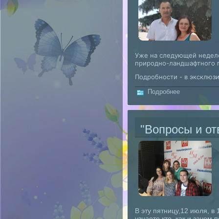
Уже на следующей неделе
природно-ландшафтного п
Подробности - в эксклюз
о "Вопросы 
Подробнее
"Вопросы и от
В эту пятницу,12 июля, в 
узнаете кто, как и заче