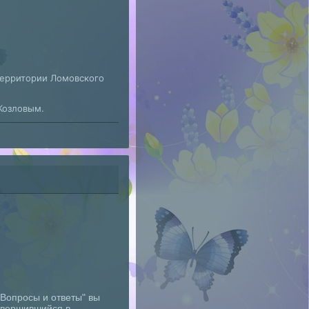
территории Ломовского
Козловым.
 "Вопросы и ответы" вы
авершившийся в