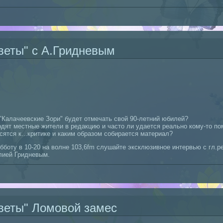
" в "Зените"
веты" с А.Гридневым
а "Калачеевские Зори" будет отмечать свой 90-летний юбилей?
одят местные жители в редакцию и часто ли удается реально кому-то по
осятся к...критике и каким образом собирается материал?
субботу в 10-20 на волне 103,6fm слушайте эксклюзивное интервью с гл.
олией Гридневым.
 ответы" с А.Гридневым
веты" Ломовой замес