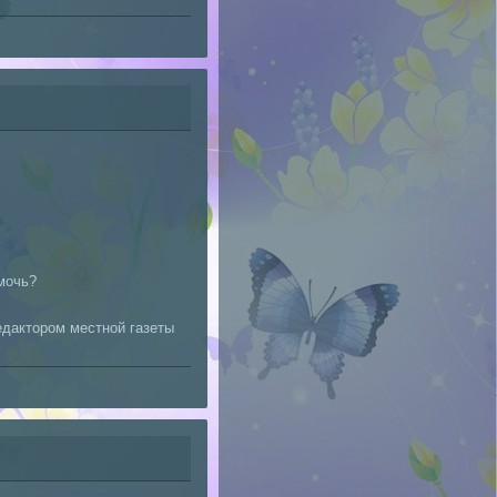
мочь?
редактором местной газеты