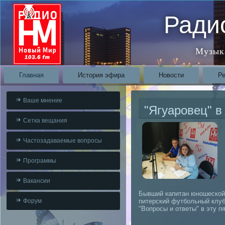
Ради
Музык
Главная
История эфира
Новости
Р
Ваше мнение
"Ягуаровец" в
Сетка вещания
Частозадаваемые вопросы
Программы
Вакансии
Бывший капитан юношеской 
Форум
питерский футбольный клуб
"Вопросы и ответы" в эту пя