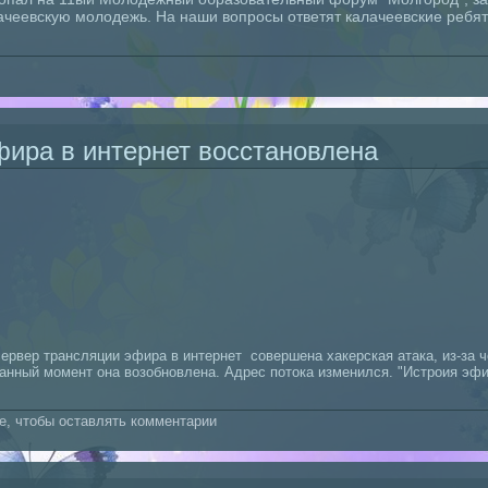
лачеевскую молодежь. На наши вопросы ответят калачеевские ребя
 ответы" - Молгород-2019
фира в интернет восстановлена
ервер трансляции эфира в интернет совершена хакерская атака, из-за 
анный момент она возобновлена. Адрес потока изменился. "Истроия эф
я эфира в интернет восстановлена
е
, чтобы оставлять комментарии